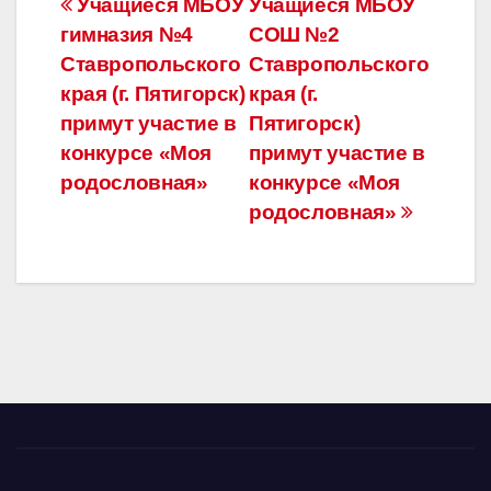
Навигация
Учащиеся МБОУ
Учащиеся МБОУ
гимназия №4
СОШ №2
по
Ставропольского
Ставропольского
записям
края (г. Пятигорск)
края (г.
примут участие в
Пятигорск)
конкурсе «Моя
примут участие в
родословная»
конкурсе «Моя
родословная»