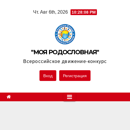
Skip
Чт. Авг 6th, 2026
10:28:08 PM
to
content
"МОЯ РОДОСЛОВНАЯ"
Всероссийское движение-конкурс
Вход
Регистрация