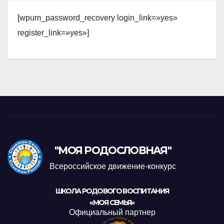
[wpum_password_recovery login_link=»yes»
register_link=»yes»]
"МОЯ РОДОСЛОВНАЯ"
Всероссийское движение-конкурс
ШКОЛА РОДОВОГО ВОСПИТАНИЯ
«МОЯ СЕМЬЯ»
Официальный партнер