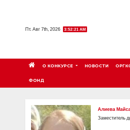
Skip
to
content
Пт. Авг 7th, 2026
3:52:22 AM
О КОНКУРСЕ
НОВОСТИ
ОРГК
ФОНД
Алиева Майс
Заместитель д