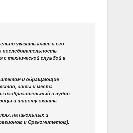
льно указать класс и его
ена последовательность
я с технической службой в
омитетом и обращающие
чество, даты и места
цы изобразительный и аудио
аблицы и широту охвата
тях, на школьных и
 регионом и Оргкомитетом).