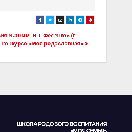
я №30 им. Н.Т. Фесенко» (г.
 в конкурсе «Моя родословная»
ШКОЛА РОДОВОГО ВОСПИТАНИЯ
«МОЯ СЕМЬЯ»