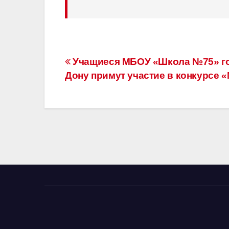
Навигация
Учащиеся МБОУ «Школа №75» го
Дону примут участие в конкурсе 
по
записям