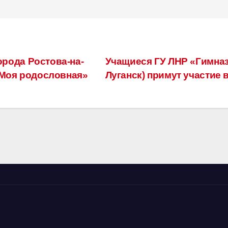
рода Ростова-на-
Учащиеся ГУ ЛНР «Гимнази
«Моя родословная»
Луганск) примут участие