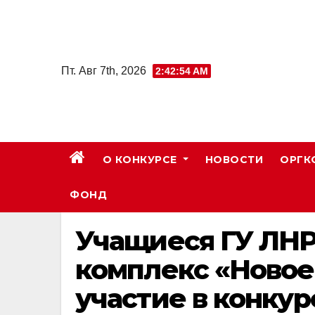
Skip
to
content
Пт. Авг 7th, 2026
2:42:55 AM
О КОНКУРСЕ
НОВОСТИ
ОРГК
ФОНД
Учащиеся ГУ ЛНР
комплекс «Новое 
участие в конку