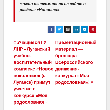
можно ознакомиться на сайте в
разделе «Новости».
Навигация
Учащиеся ГУ
Презентационный
ЛНР «Луганский
материал —
по
учебно-
брошюра
записям
воспитательный
Всероссийского
комплекс «Новое
движения-
поколение» (г.
конкурса «Моя
Луганск) примут
родословная»!
участие в
конкурсе «Моя
родословная»