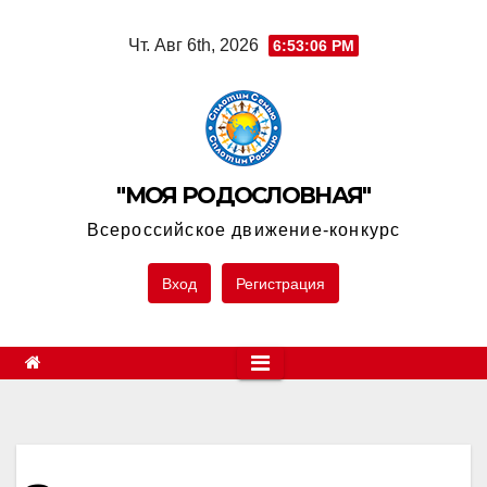
Skip
Чт. Авг 6th, 2026
6:53:07 PM
to
content
"МОЯ РОДОСЛОВНАЯ"
Всероссийское движение-конкурс
Вход
Регистрация