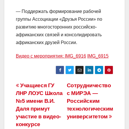
— Поддержать формирование рабочей
группы Ассоциации «Друзья России» по
развитию многосторонних российско-
африканских связей и консолидировать
африканских друзей России.
Видео с мероприятия: IMG_6916
IMG_6915
Навигация
Учащиеся ГУ
Сотрудничество
ЛНР ЛОУС Школа
с МИРЭА —
по
№5 имени В.И.
Российским
записям
Даля примут
технологическим
участие в видео-
университетом
конкурсе