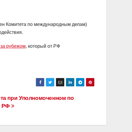
ен Комитета по международным делам)
одействия.
 за рубежом
, который от РФ
та при Уполномоченном по
е РФ