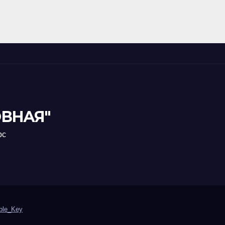
ВНАЯ"
рс
ble_Key