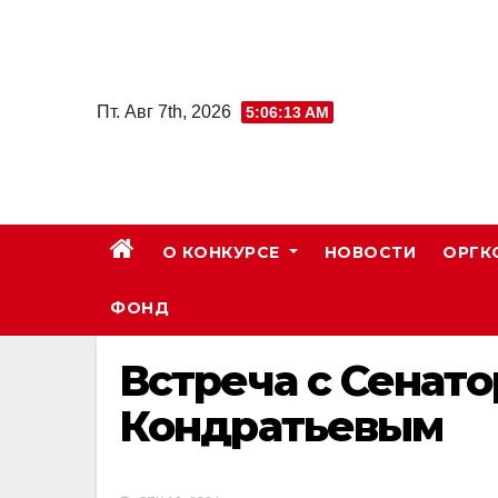
Skip
to
content
Пт. Авг 7th, 2026
5:06:13 AM
О КОНКУРСЕ
НОВОСТИ
ОРГК
ФОНД
Встреча с Сенат
Кондратьевым