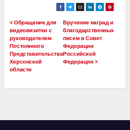
Навигация
Обращение для
Вручение наград и
видеовизитки с
благодарственных
по
руководителем
писем в Совет
записям
Постоянного
Федерации
Представительства
Российской
Херсонской
Федерации
области