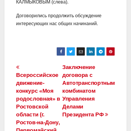
КАЛМЫКОВЫМ (слева).
Договорились продолжить обсуждение
интересующих нас общих начинаний.
Навигация
Заключение
Всероссийское
договора с
по
движение-
Автотранспортным
записям
конкурс «Моя
комбинатом
родословная» в
Управления
Ростовской
Делами
области (г.
Президента РФ
Ростов-на-Дону,
Первомайский