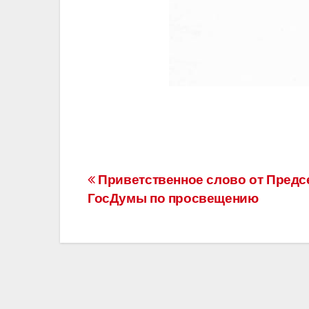
Навигация
Приветственное слово от Предс
ГосДумы по просвещению
по
записям