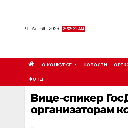
Skip
to
content
Чт. Авг 6th, 2026
2:57:22 AM
О КОНКУРСЕ
НОВОСТИ
ОРГК
ФОНД
Вице-спикер Гос
организаторам к