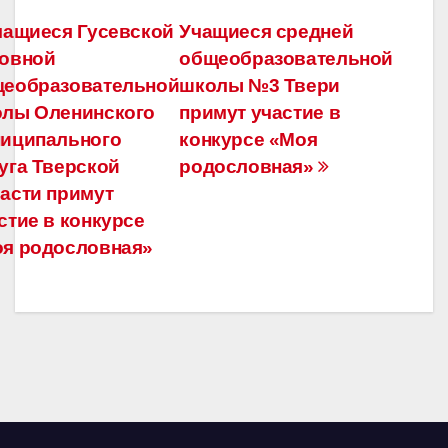
Навигация
ащиеся Гусевской
Учащиеся средней
овной
общеобразовательной
по
еобразовательной
школы №3 Твери
записям
лы Оленинского
примут участие в
иципального
конкурсе «Моя
уга Тверской
родословная»
асти примут
стие в конкурсе
я родословная»