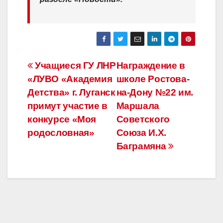
Навигация
Учащиеся ГУ ЛНР
Награждение в
«ЛУВО «Академия
школе Ростова-
по
Детства» г. Луганск
на-Дону №22 им.
записям
примут участие в
Маршала
конкурсе «Моя
Советского
родословная»
Союза И.Х.
Баграмяна