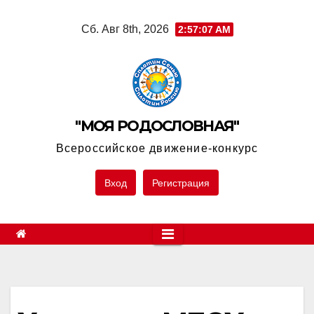
Skip
Сб. Авг 8th, 2026
2:57:07 AM
to
content
"МОЯ РОДОСЛОВНАЯ"
Всероссийское движение-конкурс
Вход
Регистрация