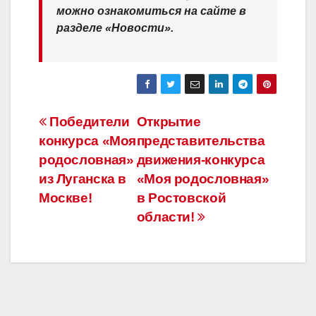
можно ознакомиться на сайте в
разделе «Новости».
Навигация
Победители
Открытие
конкурса «Моя
представительства
по
родословная»
движения-конкурса
записям
из Луганска в
«Моя родословная»
Москве!
в Ростовской
области!