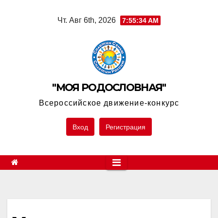
Skip
Чт. Авг 6th, 2026
7:55:35 AM
to
content
"МОЯ РОДОСЛОВНАЯ"
Всероссийское движение-конкурс
Вход
Регистрация