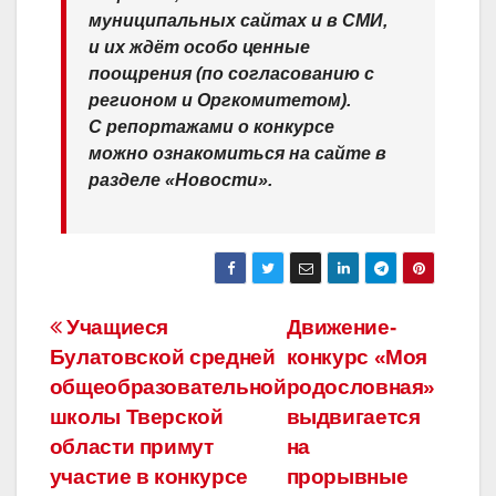
муниципальных сайтах и в СМИ,
и их ждёт особо ценные
поощрения (по согласованию с
регионом и Оргкомитетом).
С репортажами о конкурсе
можно ознакомиться на сайте в
разделе «Новости».
Навигация
Учащиеся
Движение-
Булатовской средней
конкурс «Моя
по
общеобразовательной
родословная»
записям
школы Тверской
выдвигается
области примут
на
участие в конкурсе
прорывные