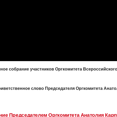
вочное собрание участников Оргкомитета Всероссийског
риветственное слово Председателя Оргкомитета Анато
ние Председателем Оргкомитета Анатолия Карп