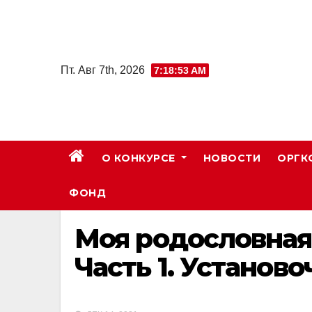
Skip
to
content
Пт. Авг 7th, 2026
7:18:53 AM
О КОНКУРСЕ
НОВОСТИ
ОРГК
ФОНД
Моя родословная
Часть 1. Установ