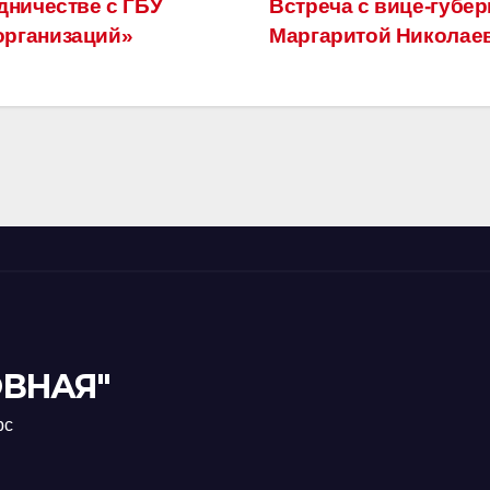
дничестве с ГБУ
Встреча с вице-губе
организаций»
Маргаритой Николае
ВНАЯ"
рс