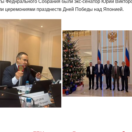
ты Феднрального Собрания были экс-сенатор Юрий Виктор
и церемониями празднеств Дней Победы над Японией.