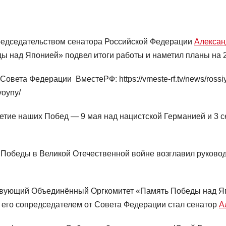
редседательством сенатора Российской Федерации
Алекса
 над Японией» подвел итоги работы и наметил планы на 2
а Совета Федерации
ВместеРФ: https://vmeste-rf.tv/news/rossi
voyny/
-летие наших Побед — 9 мая над нацистской Германией и 3 
ю Победы в Великой Отечественной войне возглавил руков
вующий Объединённый Оргкомитет «Память Победы над Яп
 его сопредседателем от Совета Федерации стал сенатор
А