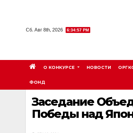
Skip
to
content
Сб. Авг 8th, 2026
6:34:58 PM
О КОНКУРСЕ
НОВОСТИ
ОРГК
ФОНД
Заседание Объед
Победы над Япо