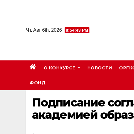
Skip
to
content
Чт. Авг 6th, 2026
8:54:44 PM
О КОНКУРСЕ
НОВОСТИ
ОРГК
ФОНД
Подписание согл
академией образ