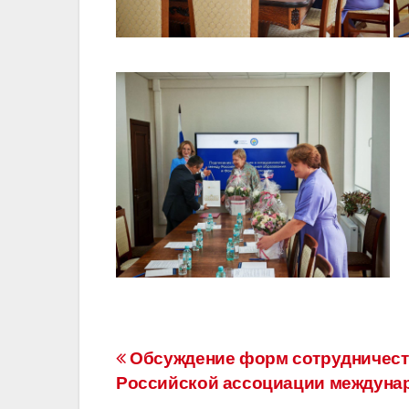
Навигация
Обсуждение форм сотрудничест
Российской ассоциации междунар
по