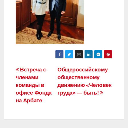
Навигация
Встреча с
Общероссийскому
членами
общественному
по
команды в
движению «Человек
записям
офисе Фонда
труда» — быть!
на Арбате