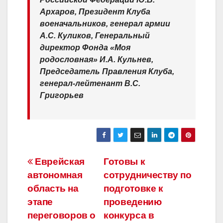
Архаров, Президент Клуба
военачальников, генерал армии
А.С. Куликов, Генеральный
директор Фонда «Моя
родословная» И.А. Кульнев,
Председатель Правления Клуба,
генерал-лейтенант В.С.
Григорьев
Навигация
Еврейская
Готовы к
автономная
сотрудничеству по
по
область на
подготовке к
записям
этапе
проведению
переговоров о
конкурса в