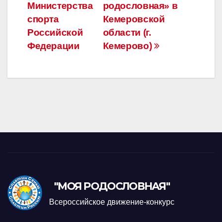
записям
Министерства
родословная» в
спорта
Кемеровской
Российской
области (г.
Федерации
Кемерово)
"МОЯ РОДОСЛОВНАЯ"
Всероссийское движение-конкурс