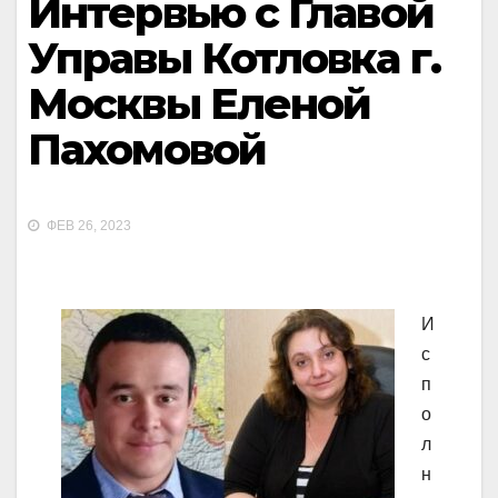
Интервью с Главой
Управы Котловка г.
Москвы Еленой
Пахомовой
ФЕВ 26, 2023
И
с
п
о
л
н