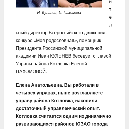
и
т
И. Кульнев, Е. Пахомова
е
л
ьный директор Всероссийского движения-
конкурс «Моя родословная», помощник
Президента Российской муниципальной
академии Иван КУЛЬНЕВ беседует с главой
Управы района Котловка Еленой
ПАХОМОВОЙ.
Елена Анатольевна, Вы работали в
четырех управах, ныне возглавляете
управу района Котловка, накопили
достаточный управленческий опыт.
Котловка считается одним из динамично
развивающихся районов ЮЗАО города