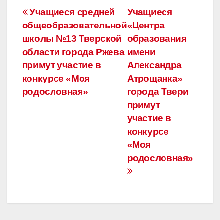
Навигация
Учащиеся средней
Учащиеся
общеобразовательной
«Центра
по
школы №13 Тверской
образования
записям
области города Ржева
имени
примут участие в
Александра
конкурсе «Моя
Атрощанка»
родословная»
города Твери
примут
участие в
конкурсе
«Моя
родословная»