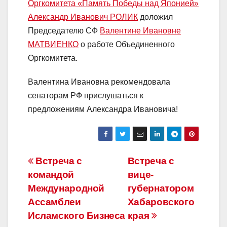
Оргкомитета «Память Победы над Японией»
Александр Иванович РОЛИК
доложил
Председателю СФ
Валентине Ивановне
МАТВИЕНКО
о работе Объединенного
Оргкомитета.
Валентина Ивановна рекомендовала
сенаторам РФ прислушаться к
предложениям Александра Ивановича!
Навигация
Встреча с
Встреча с
командой
вице-
по
Международной
губернатором
записям
Ассамблеи
Хабаровского
Исламского Бизнеса
края