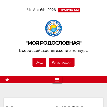
Skip
Чт. Авг 6th, 2026
10:50:34 AM
to
content
"МОЯ РОДОСЛОВНАЯ"
Всероссийское движение-конкурс
Вход
Регистрация