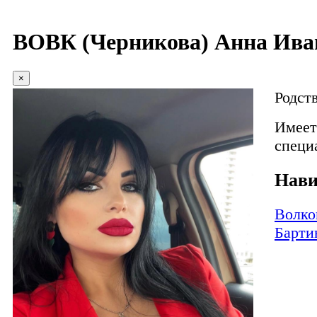
ВОВК (Черникова) Анна Ива
×
Родст
Имеет
специ
Нави
Волко
Барти