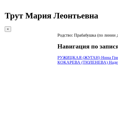
Трут Мария Леонтьевна
×
Родство:
Прабабушка (по линии д
Навигация по запис
РУЖИЦКАЯ (ЖУГАН) Нина Гри
КОКАРЕВА (ТЮЛЕНЕВА) Надеж