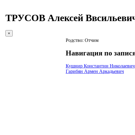
ТРУСОВ Алексей Ввсильеви
×
Родство:
Отчим
Навигация по запис
Кушнир Константин Николаевич
Гарибян Армен Аркадьевич