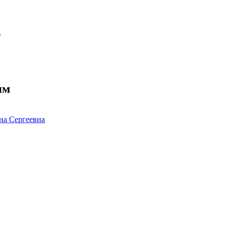
а
ям
 Сергеевна