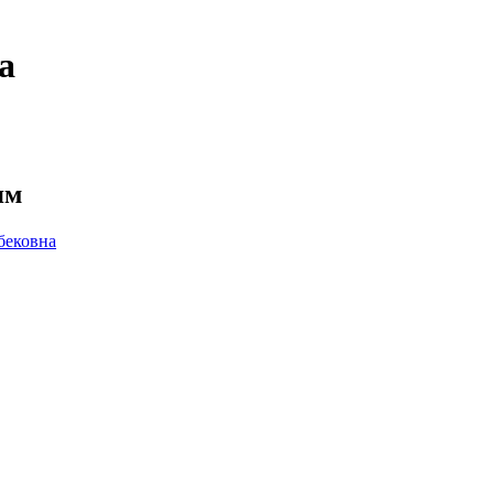
а
ям
ековна