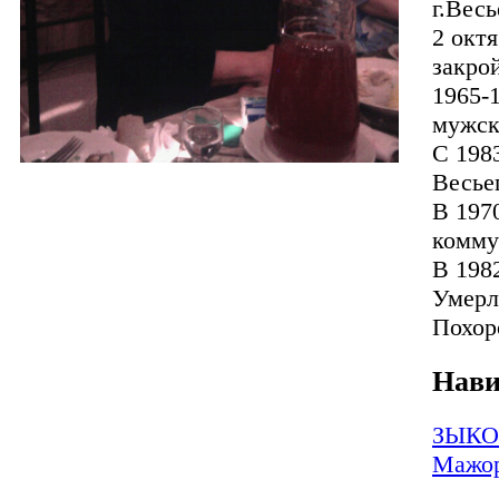
г.Весь
2 окт
закро
1965-
мужск
С 1983
Весье
В 197
комму
В 198
Умерла
Похор
Нави
ЗЫКОВ
Мажор