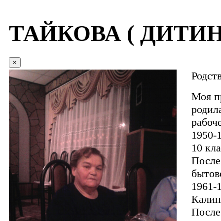
ТАЙКОВА ( ДИТИНА
×
Родст
Моя п
родил
рабоче
1950-
10 кла
После
бытов
1961-
Калин
После