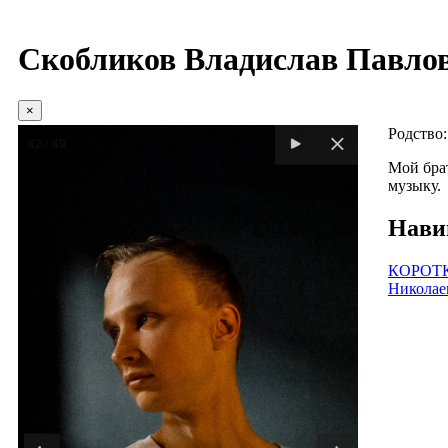
Скобликов Владислав Павло
×
Родство
Мой бра
музыку.
Нави
КОРОТК
Николае