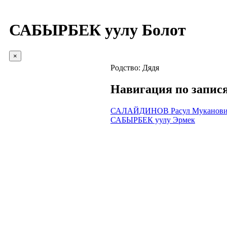
САБЫРБЕК уулу Болот
×
Родство:
Дядя
Навигация по запис
САЛАЙДИНОВ Расул Муканов
САБЫРБЕК уулу Эрмек