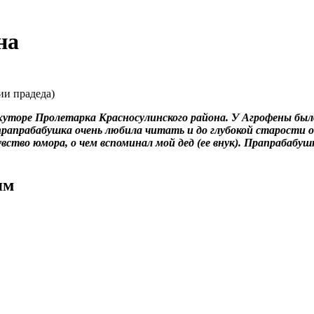
на
ии прадеда)
хуторе Пролетарка Красносулинского района. У Агрофены было
прапрабабушка очень любила читать и до глубокой старости он
вство юмора, о чем вспоминал мой дед (ее внук). Прапрабабуш
ям