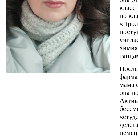
класс
по кл
«Прол
посту
учила
химия
танца
После
фарма
мама 
она п
Актив
бессм
«студ
делег
немец