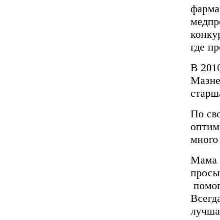
фарма
медпр
конку
где пр
В 201
Мазне
старш
По св
оптим
много
Мама 
просып
помога
Всегд
лучша