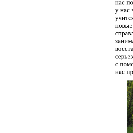
нас по
у нас
учитс
новые
справ
заним
восст
серье
с пом
нас п