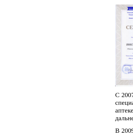
С 200
специ
аптек
дальн
В 200