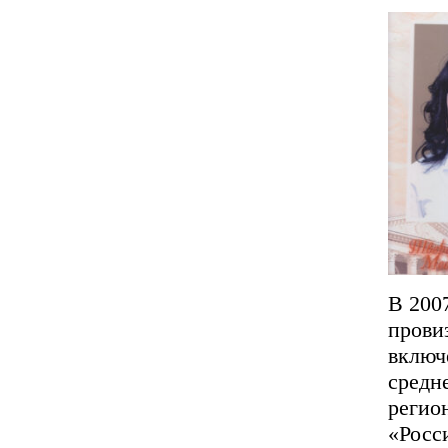
В 200
прови
включ
средн
регио
«Росс