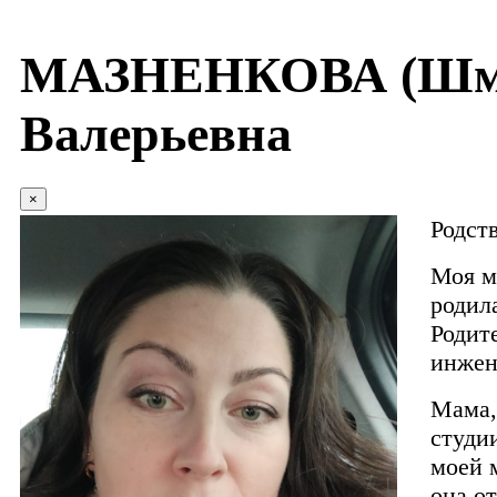
МАЗНЕНКОВА (Шма
Валерьевна
×
Родст
Моя м
родила
Родит
инжен
Мама, 
студи
моей 
она о