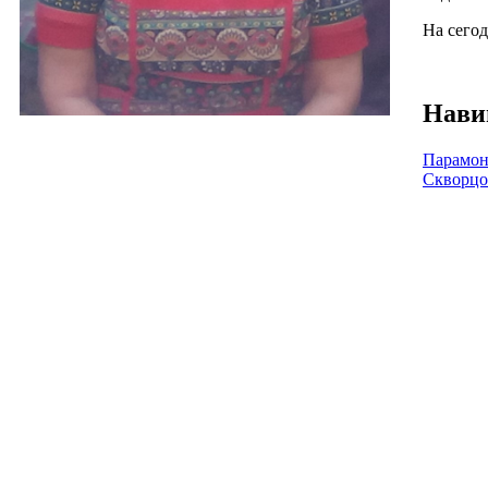
На сего
Нави
Парамон
Скворцо