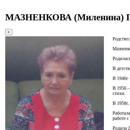
МАЗНЕНКОВА (Миленина) Г
×
Родство
Мазненк
Родилас
В детств
В 1946г 
В 1956 –
стихи.
В 1958г.
Работала
работе с
Родила 