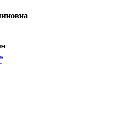
иновна
ям
на
а