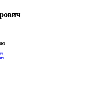
рович
ям
ич
ич