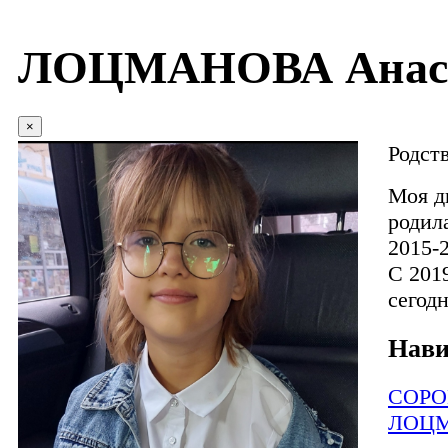
ЛОЦМАНОВА Анаст
×
Родст
Моя д
родила
2015-
С 201
сегод
Нави
СОРО
ЛОЦМ