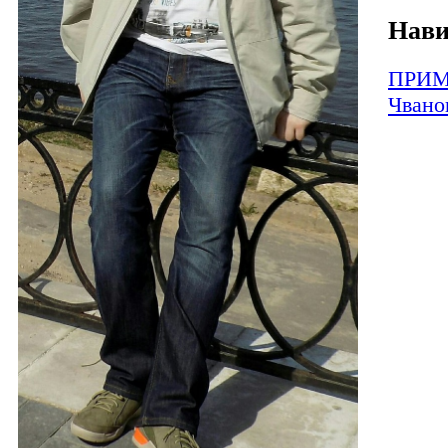
Нави
ПРИМ
Чвано