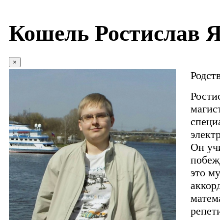
Кошель Ростислав 
×
Родст
Рости
магис
специ
элект
Он учи
побеж
это му
аккор
матем
репет