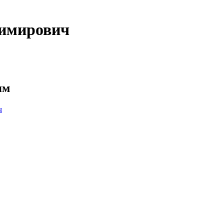
имирович
ям
ч