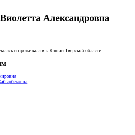
олетта Александровна
учалась и проживала в г. Кашин Тверской области
ям
ировна
бырбековна