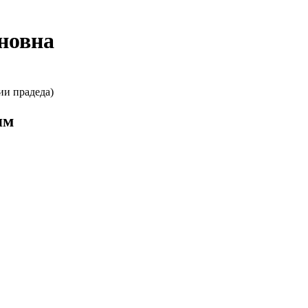
новна
ии прадеда)
ям