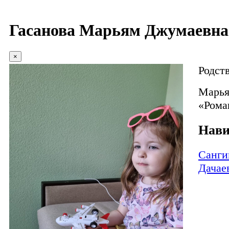
Гасанова Марьям Джумаевна
×
Родст
Марья
«Рома
Нави
Санги
Дачае