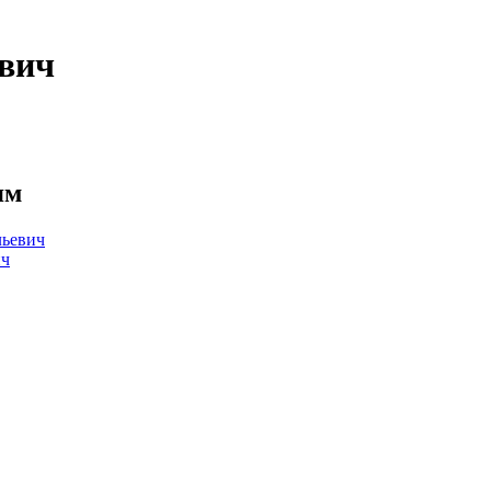
вич
ям
ьевич
ич