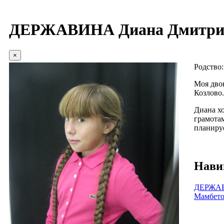
ДЕРЖАВИНА Диана Дмитри
×
Родство
Моя дво
Козлово.
Диана хо
грамотам
планируе
Нави
ДЕРЖАВ
Мамбето