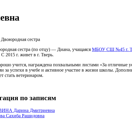
евна
:
Двоюродная сестра
юродная сестра (по отцу) — Диана, учащаяся
МБОУ СШ №45 г. Т
 С 2015 г. живет в г. Тверь.
рошо учится, награждена похвальными листами «За отличные ус
и за успехи в учебе и активное участие в жизни школы. Дополн
т стать ветеринаром.
гация по записям
ИНА Дарина Дмитриевна
ва Сахиба Рашидовна