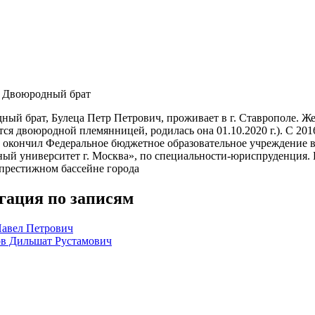
:
Двоюродный брат
ый брат, Булеца Петр Петрович, проживает в г. Ставрополе. Же
ся двоюродной племянницей, родилась она 01.10.2020 г.). С 201
г. окончил Федеральное бюджетное образовательное учреждение
ый университет г. Москва», по специальности-юриспруденция. 
 престижном бассейне города
гация по записям
Павел Петрович
в Дильшат Рустамович