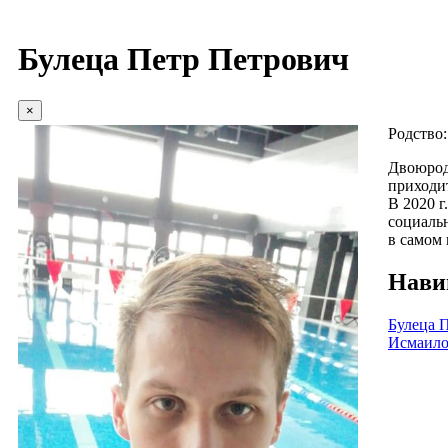
Булеца Петр Петрович
×
Родство
Двоюродн
приходит
В 2020 
социальн
в самом
Нави
Булеца 
Исмаило