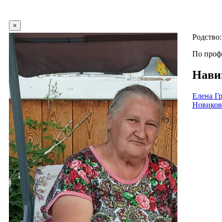
×
Родство
По проф
Нави
Елена Г
Новиков